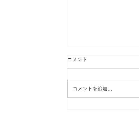
コメント
コメントを追加…
西村三郎 毛皮と人間の
史 紀伊国屋書店